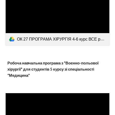
ОК 27 ПРОГРАМА ХІРУРГІЯ 4-6 курс ВСЕ разом.pdf
Робоча навчальна програма з "
Воєнно-польової
хірургії
" для студентів
5
курс
у
зі спеціальності
"Медицина"