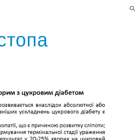
ion
стопа