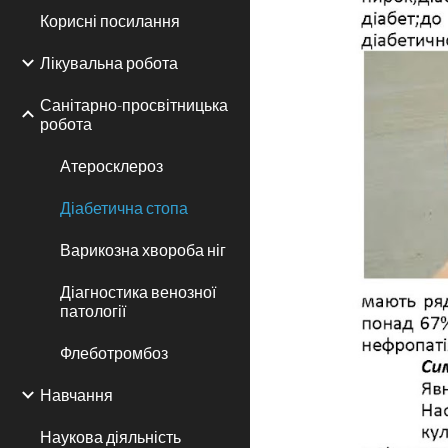
Корисні посилання
Лікувальна робота
Санітарно-просвітницька
робота
Атеросклероз
Діабетична стопа
Варикозна хвороба ніг
Діагностика венозної
патології
Флеботромбоз
Навчання
Наукова діяльність