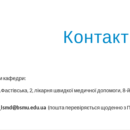
ip to main content
Skip to navigat
Контакт
и кафедри:
л.Фастівська, 2, лікарня швидкої медичної допомоги, 8-
_lsmd@bsmu.edu.ua
(пошта перевіряється щоденно з 