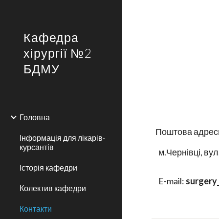
Sk
Кафедра
хірургії №2
БДМУ
Головна
Поштова адрес
Інформація для лікарів-
курсантів
м.Чернівці, ву
Історія кафедри
E-mail:
surgery
Колектив кафедри
Контакти