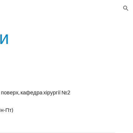
ion
и
й поверх, кафедра хірургії №2
Пн-Пт)