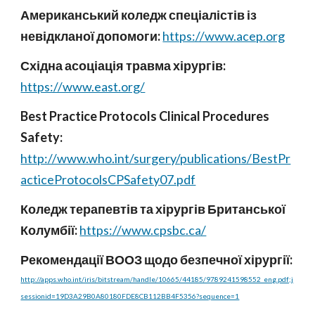
Американський коледж спеціалістів із
невідкланої допомоги:
https://www.acep.org
Східна асоціація травма хірургів:
https://www.east.org/
Best Practice Protocols Clinical Procedures
Safety:
http://www.who.int/surgery/publications/BestPr
acticeProtocolsCPSafety07.pdf
Коледж терапевтів та хірургів Британської
Колумбії:
https://www.cpsbc.ca/
Рекомендації ВООЗ щодо безпечної хірургії:
http://apps.who.int/iris/bitstream/handle/10665/44185/9789241598552_eng.pdf;j
sessionid=19D3A29B0A80180FDE8CB112BB4F5356?sequence=1