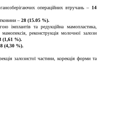
рганозберігаючих операційних втручань –
14
ітковини –
28 (15.05 %).
гою імплантів та редукційна мамопластика,
 мамопексія, реконструкція молочної залози
3 (1,61 %).
8 (4,30 %).
езекція залозистої частини, корекція форми та