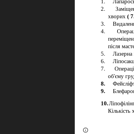
1.
Лапарос
2.
Заміще
хворих
( 
3.
Видаленн
4.
Операц
переміщен
після маст
5.
Лазерна 
6.
Ліпосак
7.
Операці
об'єму гру
8.
Фейсліф
9.
Блефаро
10.
Ліпофілін
Кількість 
Page
Report abus