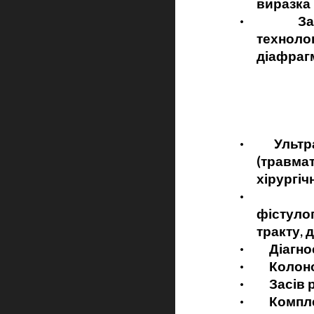
виразка 
·
Захворюв
техноло
діафрагм
·
Ультразву
(травма
хірургічн
·
Рентгено
фістуло
тракту, 
·
Діагност
·
Колоноско
·
Засів ран
·
Комплексн