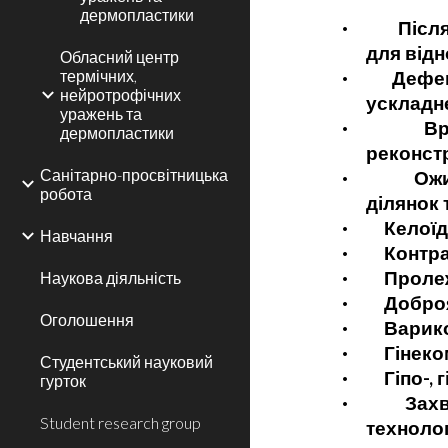
дермопластики
·
Післяопер
для від
Обласний центр
термічних,
·
Дефекти м
нейротрофічних
ускладн
уражень та
·
Вроджені
дермопластики
реконст
Санітарно-просвітницька
·
Ожиріння
робота
ділянок т
·
Келоїдні 
Навчання
·
Контракту
·
Пролеж
Наукова діяльність
·
Доброякіс
Оголошення
·
Варикозна
·
Гінекома
Студентський науковий
·
Гіпо-, гіп
гурток
·
Захворюв
Student research group
техноло