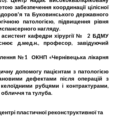
10). Центр надає висококваліфіковану
тою забезпечення координації цілісної
 здоров'я та Буковинського державного
гічною патологією, підвищення рівня
испансерного нагляду.
є асистент кафедри хірургії № 2 БДМУ
нює д.мед.н., професор, завідуючий
ділення №1 ОКНП «Чернівецька лікарня
ичну допомогу пацієнтам з патологією
рановими дефектами після операцій з
 келоїдними рубцями і контрактурами,
обличчя та тулуба.
ентрі пластичної реконструктивної та