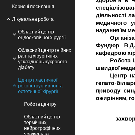
здоров’я в Ч
Корисні посилання
спеціалізова
діяльності л
Лікувальна робота
медичного у
надання їм м
Обласний центр
ендоскопічної хірургії
Організ
Фундюр В.Д.
Обласний центр гнійних
кафедрою хір
ран та хірургічних
Робота 
ускладнень цукрового
діабету
швидкої меди
Центр н
Центр пластичної
гепато-білі
реконструктивної та
приводу синд
естетичної хірургії
ожирінням, г
Робота центру
Обласний центр
захвор
термічних,
нейротрофічних
уражень та