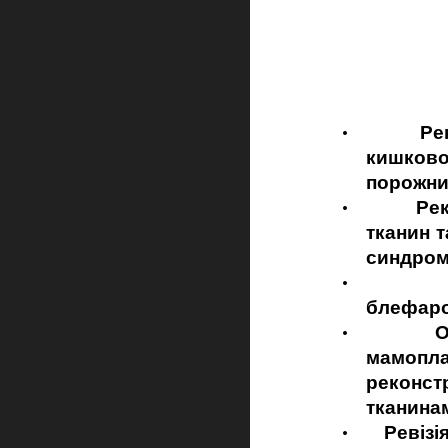
·
Реконстр
кишково
порожни
·
Реконстр
тканин т
синдромі
·
Естетич
блефароп
·
Операції
мамопла
реконст
тканинам
·
Ревізія і