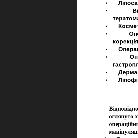
·
Ліпосакц
·
Видаленн
тератома
·
Косметичн
·
Операційн
корекція
·
Операції 
·
Операції 
гастропл
·
Дермабра
·
Ліпофілі
Відповідно
оглянуто 
операційн
маніпуляці