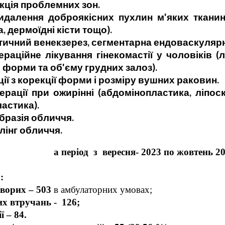
ія проблемних зон.
я доброякісних пухлин м'яких тканин (лі
, дермоїдні кісти тощо).
ий венекзерез, сегментарна ендоваскулярна 
е лікування гінекомастії у чоловіків (ліпо
 форми та об'єму грудних залоз).
з корекції форми і розміру вушних раковин.
при ожирінні (абдомінопластика, ліпоскуль
астика).
зія обличчя.
нг обличчя.
а період з вересня- 2023 по жовтень 2
:
хворих – 503
в амбулаторних умовах;
их втручань - 126;
ї – 84.