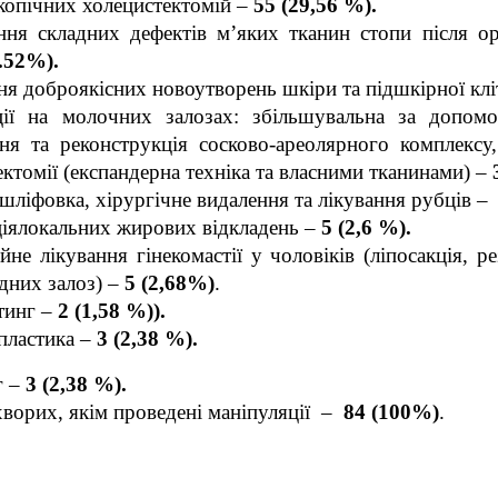
копічних холецистектомій –
55 (29,56 %).
ння складних дефектів м’яких тканин стопи після о
7.52%).
я доброякісних новоутворень шкіри та підшкірної кл
ії на молочних залозах: збільшувальна за допомо
ня та реконструкція сосково-ареолярного комплексу,
ектомії (експандерна техніка та власними тканинами) –
шліфовка, хірургічне видалення та лікування рубців –
ціялокальних жирових відкладень –
5 (2,6 %).
йне лікування гінекомастії у чоловіків (ліпосакція, р
дних залоз) –
5
(2,68%)
.
тинг –
2 (1,58 %)).
пластика –
3 (2,38 %).
г –
3 (2,38 %).
хворих, якім проведені маніпуляції –
84 (100%)
.
e