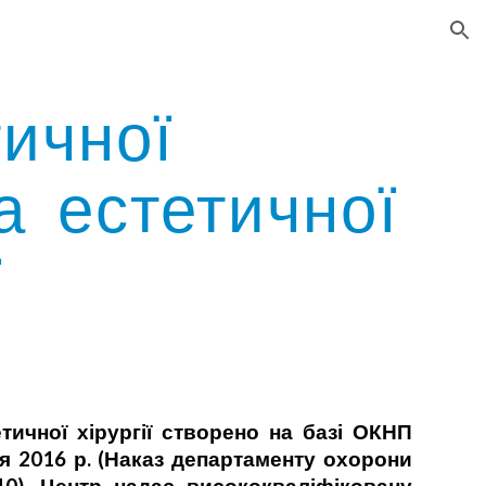
ion
ичної
а естетичної
ї
тичної хірургії створено на базі ОКНП
я 2016 р. (Наказ департаменту охорони