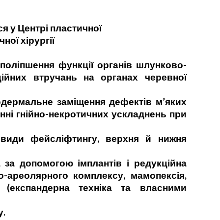
я у Центрі пластичної
ної хірургії
ліпшення функції органів шлунково-
ійних втручань на органах черевної
ермальне заміщення дефектів м’яких
анні гнійно-некротичних ускладнень при
ди фейсліфтингу, верхня й нижня
 допомогою імплантів і редукційна
о-ареолярного комплексу, мамопексія,
ї (експандерна техніка та власними
у.