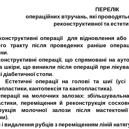
ПЕРЕЛІК
операційних втручань, які проводятьс
реконструктивної та естетич
уктивні операції для відновлення або по
го тракту після проведених раніше операц
ни.
уктивні операції, що спрямовані на аутод
а шкіри, що виникли після операцій при лікув
 діабетичної стопи.
ні операції на голові та шиї (усі ви
ластики, кантопексія та кантопластика).
 на молочних залозах: збільшувальна за
стики, переміщення й реконструкція сосков
рукція молочної залози після мастектомі
и).
 видалення рубців з переміщенням ліній натяг