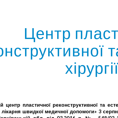
ip to main content
Skip to navigat
Центр пласт
онструктивної т
хірургі
й центр пластичної реконструктивної та есте
 лікарня швидкої медичної допомоги» 3 серпн