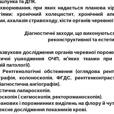
шлунка та ДПК.
ання, при яких надається планова хірур
гіями: хронічний холецистит, хронічний ап
и, ахалазія стравоходу, кісти органів черевно
Діагностичні заходи, що виконуються
реконструктивної та естетич
кове дослідження органів черевної порожнин
тичні ушкодження ОЧП, м’яких тканин при 
ій патології).
логічні обстеження (оглядова рентгено
графія, колоноскопія, ФГДС, рентгенконтра
діагностична ангіографія).
ична лапароскопія.
пія ( сигмоскопія, ректороманоскопія).
ових і порожнинних виділень на флору й чутл
е дослідження показників крові.