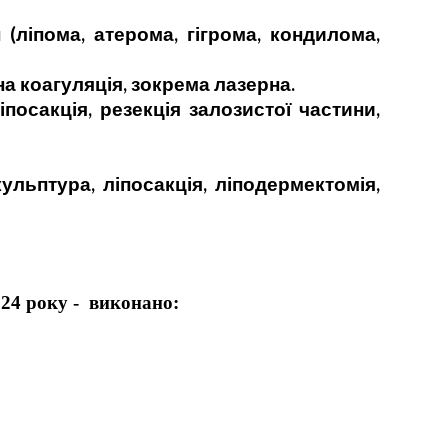
пома, атерома, гігрома, кондилома,
коагуляція, зокрема лазерна.
сакція, резекція залозистої частини,
птура, ліпосакція, ліподермектомія,
024 року - виконано: