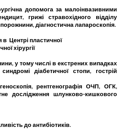
гічна допомога за малоінвазивними
ендицит, грижі стравохідного відділу
ї порожнини, діагностична лапароскопія.
 в Центрі пластичної
ної хірургії
и, у тому числі в екстрених випадках
синдромі діабетичної стопи, гострій
скопія, рентгенографія ОЧП, ОГК,
стне дослідження шлунково-кишкового
ивість до антибіотиків.