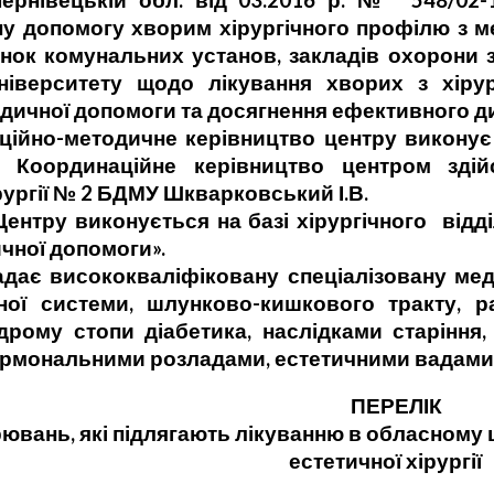
ернівецькій обл. від 03.2016 р. № 548/02-
ну допомогу хворим хірургічного профілю з ме
анок комунальних установ, закладів охорони
ніверситету щодо лікування хворих з хірур
едичної допомоги та досягнення ефективного д
аційно-методичне керівництво центру викону
 Координаційне керівництво центром здійс
ургії № 2 БДМУ Шкварковський І.В.
Центру виконується на базі хірургічного від
чної допомоги».
адає висококваліфіковану спеціалізовану мед
арної системи, шлунково-кишкового тракту, 
рому стопи діабетика, наслідками старіння,
ормональними розладами, естетичними вадами 
ПЕРЕЛІК
ювань, які підлягають лікуванню в обласному ц
естетичної хірургії