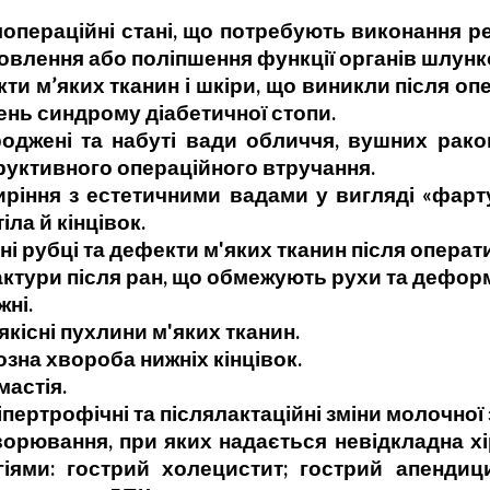
аційні стані, що потребують виконання ре
новлення або поліпшення функції органів шлун
’яких тканин і шкіри, що виникли після опер
ень синдрому діабетичної стопи.
 та набуті вади обличчя, вушних раковин
руктивного операційного втручання.
 з естетичними вадами у вигляді «фартуха
іла й кінцівок.
рубці та дефекти м'яких тканин після операт
ри після ран, що обмежують рухи та деформу
ні.
ні пухлини м'яких тканин.
 хвороба нижніх кінцівок.
стія.
ертрофічні та післялактаційні зміни молочної 
ання, при яких надається невідкладна хіру
гіями: гострий холецистит; гострий апендиц