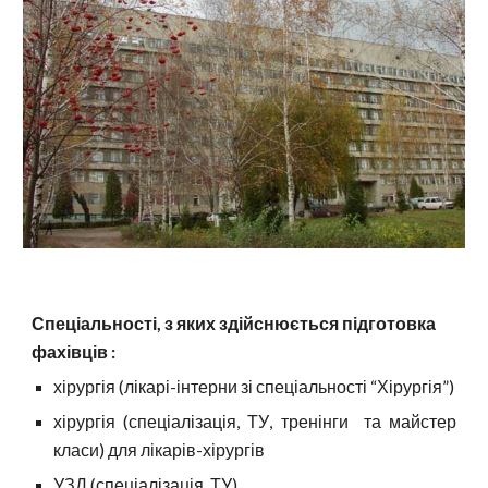
Спеціальності, з яких здійснюється підготовка
фахівців :
хірургія (лікарі-інтерни зі спеціальності “
Х
ірургія”)
х
ірургія (с
пеціалізація,
ТУ
,
т
ренінги
та майстер
класи) для лікарів-хірургів
УЗД (спеціалізація, ТУ)