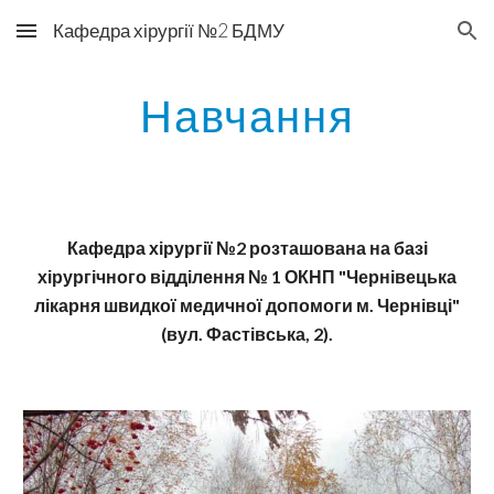
Кафедра хірургії №2 БДМУ
Skip to main content
Skip to navigation
Навчання
Кафедра хірургії №2 розташована на базі
хірургічного від­ді­лення № 1 ОКН
П
"Чернівецька
л
ікарня швидкої медичної допомоги м. Чернівці"
(вул. Фастівська, 2).