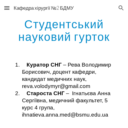
Кафедра хірургії №2 БДМУ
Skip to main content
Skip to navigation
Студентський
науковий гурток
1.
Куратор СНГ
– Рева Володимир
Борисович, доцент кафедри,
кандидат медичних наук,
reva.volodymyr@gmail.com
2.
Староста СНГ
– Ігнатьєва Анна
Сергіївна, медичний факультет, 5
курс 4 група,
ihnatieva.anna.med@bsmu.edu.ua