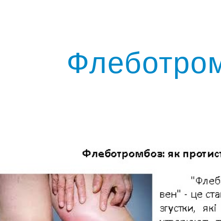
ip to main content
Skip to navigat
Флеботро