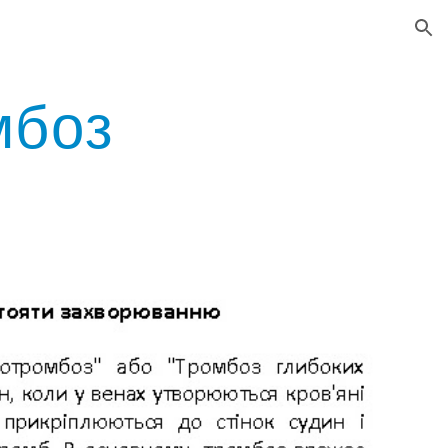
ion
мбоз