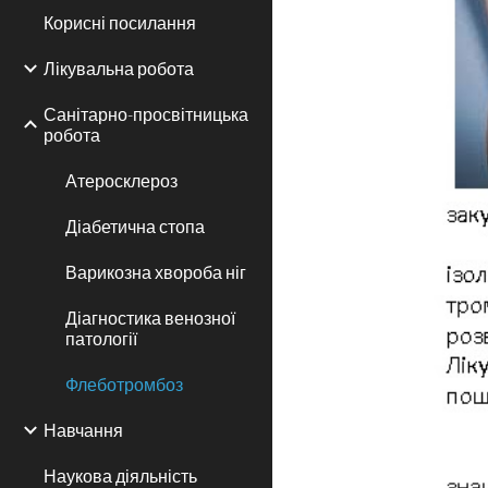
Корисні посилання
Лікувальна робота
Санітарно-просвітницька
робота
Атеросклероз
Діабетична стопа
Варикозна хвороба ніг
Діагностика венозної
патології
Флеботромбоз
Навчання
Наукова діяльність