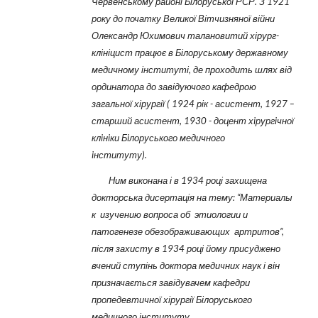
Червенському районі Білоруської РСР. З 1921
року до початку Великої Вітчизняної війни
Олександр Юхимович талановитий хірург-
клініцист працює в Білоруському державному
медичному інституті, де проходить шлях від
ординатора до завідуючого кафедрою
загальної хірургії ( 1924 рік - асистент, 1927 –
старший асистент, 1930 - доцент хiрургiчної
клiнiки Бiлоруського медичного
iнституту).
Ним виконана і в 1934 році захищена
докторська дисертація на тему: “Материалы
к изучению вопроса об этиологии и
патогенезе обезображивающих артритов”,
після захисту в 1934 році йому присуджено
вчений ступінь доктора медичних наук і він
призначається завідувачем кафедри
пропедевтичної хірургії Білоруського
медичного інституту.