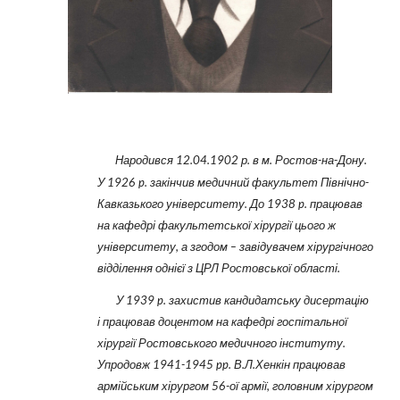
Народився 12.04.1902 р. в м. Ростов-на-Дону.
У 1926 p. закінчив медичний факультет Північно-
Кавказького університету. До 1938 p. працював
на кафедрі факультетської хірургії цього ж
університету, а згодом – завідувачем хірургічного
відділення однієї з ЦРЛ Ростовської області.
У 1939 p. захистив кандидатську дисертацію
і працював доцентом на кафедрі госпітальної
хірургії Ростовського медичного інституту.
Упродовж 1941-1945 pp. В.Л.Хенкін працював
армійським хірургом 56-ої армії, головним хірургом