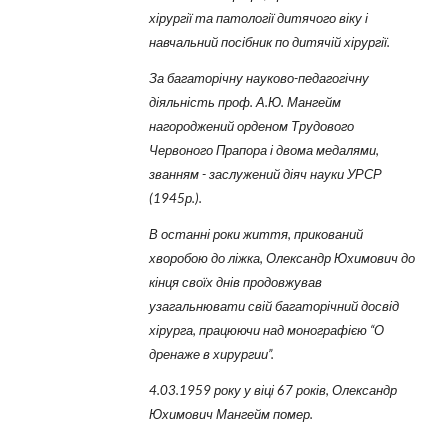
хірургії та патології дитячого віку і
навчальний посібник по дитячій хірургії.
За багаторічну науково-педагогічну
діяльність проф. А.Ю. Мангейм
нагороджений орденом Трудового
Червоного Прапора і двома медалями,
званням - заслужений діяч науки УРСР
(1945р.).
В останні роки життя, прикований
хворобою до ліжка, Олександр Юхимович до
кінця своїх днів продовжував
узагальнювати свій багаторічний досвід
хірурга, працюючи над монографією “О
дренаже в хирургии”.
4.03.1959 року у віці 67 років, Олександр
Юхимович Мангейм помер.