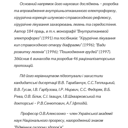
Основний напрямок його наукових досліджень – розробка
та впровадження внутрішньотканинного електрофорезу,
хірургічна корекція шлунково-стравоходного рефлюксу,
хірургічне лікування захворювань легень та середостіння.
Автор 184 праць, в т.ч. монографії “Внутритканевой
электрофорез” (1991) та посібників: “Хірургічне лікування
кил стравоходного отвору діафрагми” (1996); “Вади
розвитку легенів” (1996); “Пошкодження грудей” (1997).
Здійснив 6 винаходів та розробив 46 раціоналізаторських
пропозицій.
Під його керівництвом підготували і захистили
кандидатські дисертації В.В. Тарабанчук, С.С.Теплицький,
В.В. Гусак, І.В. Гарбузо­ва, І.Р. Ніцович, С.С. Федоряк, В.Б.
Рева, О.В. Білик, С.І. Іващук, І.В.Шкварковський та
докторські – Р.В.Сенютович, А.Г.Іфтодій.
Професор О.В.Алексєєнко – член Української академії
наук Національного прогресу, нагороджений знаком
“Відмінник охорони здоров’я”.