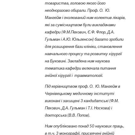
товариства, головою якого його
неодноразово обирали. Проф. О. Ю.
Мангейм і очолюваний ним колектив лікарів,
які за сумісництвом були викладачами
кафедри (Ф.М.Пехович, Є.Ф. Флор, Д.А.
Гульман і А.Ю. Юльгенсон) багато зробили
для розширення бази клініки, становлення
навчального процесу та розвитку хірургії
на Буковині. Закладена ним наукова
тематика кафедри включала питання
гнійної хірургії і травматології.
Під керівництвом проф. О. Ю. Мангейм в
Чернівецькому медичному інституті
виконані і захищені 3 кандидатські (Ф.М.
Пехович, Д.А. Гульман і Т.І. Носкова) і
докторська (В.В. Попов).
Ним опубліковано понад 50 наукових праць,
в т.ч. 3 монографії, присвячені гнійній