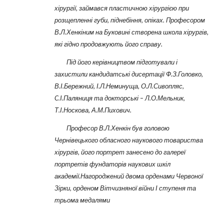
хірургії, займався пластичною хірургією при
розщепленні губи, піднебіння, опіках. Професором
В.Л.Хенкіним на Буковині створена школа хірургів,
які гідно продовжують його справу.
Під його керівництвом підготували і
захистили кандидатські дисертації Ф.З.Головко,
В.І.Бережний, І.Л.Неминуща, О.Л.Сивопляс,
C.I.Паляниця та докторські – Л.О.Мельник,
Т.І.Носкова, А.М.Пихович.
Професор В.Л.Хенкін був головою
Чернівецького обласного наукового товариства
хірургів, його портрет занесено до галереї
портретів фундаторів наукових шкіл
академії.Нагороджений двома орденами Червоної
Зірки,
орденом Вітчизняної війни І ступеня та
трьома медалями