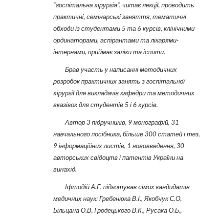
"госпітальна хірургія", читає лекції, проводить
практичні, семінарські заняття, тематичні
обходи із студентами 5 та 6 курсів, клінічними
ординаторами, аспірантами та лікарями-
інтернами, приймає заліки та іспити.
Брав участь у написанні методичних
розробок практичних занять з госпітальної
хірургії для викладачів кафедри та методичних
вказівок для студентів 5 і 6 курсів.
Автор 3 підручників, 9 монографій, 31
навчального посібника, більше 300 статей і тез,
9 інформаційних листів, 1 нововведення, 30
авторських свідоцтв і патентів України на
винахід.
Іфтодій А.Г. підготував сімох кандидатів
медичних наук: Гребенюка В.І., Якобчук С.О,
Більцана О.В, Гродецького В.К., Русака О.Б.,