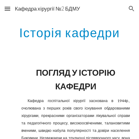
Кафедра хірургії №2 БДМУ
Skip to main content
Skip to navigation
Історія кафедри
ПОГЛЯД У ІСТОРІЮ
КАФЕДРИ
Кафедра госпітальної хірургії заснована в 1944р.,
очолювана з перших років свого існування обдарованими
хірургами, прекрасними організаторами лікувальної справи
та педагогічного процесу, високоосвіченими, талано­витими
вченими, швидко набула популярності та довіри населення
Буковини. Незважаючи на труднощі післявоєнного часу, вона