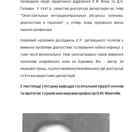
проводили лікарі хірургічного відділення Е.Ф. Флор та Д.А.
Гульман. У 1947 р. захистив докторську дисертацію на тему
“Огнестрельные интрацеребральные абсцессы (клиника,
диагностика и терапия)”, у 1948р. йому присвоєно вчене
звання професора.
Науковий напрямок досліджень Є.Р. Цитрицького полягав у
вивченні проблеми діагностики та лікування гнійної інфекції, у
тому числі вогнепальної. Ним започатковано також вивчення
проблеми ендемічного зоба на Буковині. Він – автор 18
наукових праць, під його керівництвом виконано дві докторські
і п’ять кандидатських дисертацій.
У листопаді 1945 року кафедру госпітальної хірургії очолив
та протягом 10 років нею керував професор О.Ю. Мангейм.