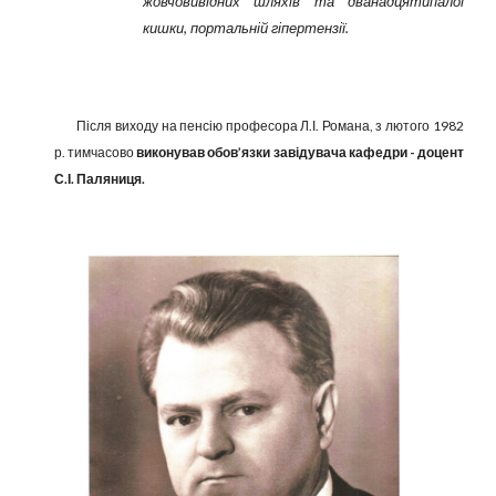
жовчовивідних шляхів та дванадцятипалої
кишки, портальній гіпертензії.
Після виходу на пенсію професора Л.І. Романа, з лютого 1982
р. тимчасово
виконував обов’язки завідувача кафедри - доцент
С.І. Паляниця.