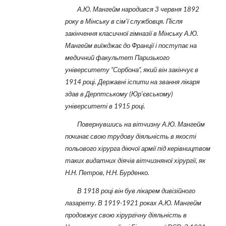
А.Ю. Мангейм народився 3 червня 1892
року в Мінську в сім’ї службовця. Після
закінчення класичної гімназії в Мінську А.Ю.
Мангейм виїжджає до Франції і поступає на
медичний факультет Паризького
університету “Сорбона”, який він закінчує в
1914 році. Державні іспити на звання лікаря
здав в Дерптському (Юр’євському)
університеті в 1915 році.
Повернувшись на вітчизну А.Ю. Мангейм
починає свою трудову діяльність в якості
польового хірурга діючої армії під керівництвом
таких видатних діячів вітчизняної хірургії, як
Н.Н. Петров, Н.Н. Бурденко.
В 1918 році він був лікарем дивізійного
лазарету. В 1919-1921 роках А.Ю. Мангейм
продовжує свою хірургічну діяльність в