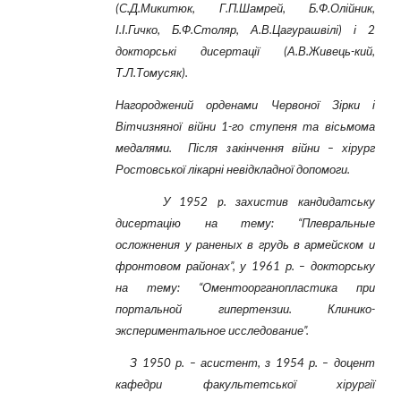
(С.Д.Микитюк, Г.П.Шамрей, Б.Ф.Олійник,
І.І.Гичко, Б.Ф.Столяр, А.В.Цагурашвілі) і 2
докторські дисертації (А.В.Живець-кий,
Т.Л.Томусяк).
Нагороджений орденами Червоної Зірки і
Вітчизняної війни 1-го ступеня та вісьмома
медалями. Після закінчення війни – хірург
Ростовської лікарні невідкладної допомоги.
У 1952 p. захистив кандидатську
дисертацію на тему: “Плевраль­ные
осложнения у раненых в грудь в армейском и
фронтовом районах”, у 1961 р. – докторську
на тему: “Оментоорганопластика при
портальной гипертензии. Клинико-
экспериментальное исследование”.
З 1950 р. – асистент, з 1954 р. – доцент
кафедри факультетської хірургії