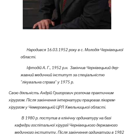
Народився 16.03.1952 року в с. Молодія Чернівецької
області.
Іфт
одій А. Г., 1952 р.н. Закінчив Чернівецький дер­
жав­­­ний медичний інститут за спе­ці­альністю
"лікувальна спра­ва" у 1975 р.
Свою діяльність Андрій Григорович розпочав практичним
хірургом. Після закінчення інтернатури працював лікарем-
хірургом у Чемеровецькій ЦРЛ Хмельницької області.
В 1980 р. поступив в клінічну ординатуру на базі
кафедри госпітальної хірургії Чернівецького державного
медичного інституту. Після закінчення ординатури в 1982