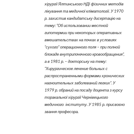
хірургії Ялтинського НДІ фізичних методів
лікування та медичної кліматології. У 1970
р. захистив кандидатську дисертацію на
тему: “Об использовании местной
гипотермии при некоторых оперативных
вмешательствах на почках в условиях
“сухого” операционного поля – при полной
блокаде внутрипочечного кровообращения”,
а в 1981 р. – докторську на тему:
“Хирургическое лечение больных с
распространенными формами хронических
нагноительных заболеваний легких”. У
1979 р. обраний на посаду доцента з курсу
торакальної хірургії Чернівецького
медичного інституту. У 1985 р. присвоєно
звання професора.