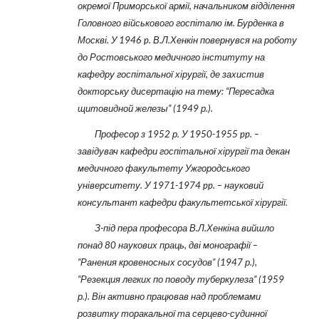
окремої Приморської армії, начальником відділення
Головного військового госпіталю ім. Бурденка в
Москві. У 1946 p. В.Л.Хенкін повернувся на роботу
до Ростовського медичного інституту на
кафедру госпітальної хірургії, де захистив
докторську дисертацію на тему: “Пересадка
щитовидной железы” (1949 р.).
Професор з 1952 р. У 1950-1955 pp. –
завідувач кафедри госпітальної хірургії та декан
медичного факультету Ужгородського
університету. У 1971-1974 pp. – науковий
консультант кафедри факультетської хірургії.
З-під пера професора В.Л.Хенкіна вийшло
понад 80 наукових праць, дві монографії –
“Ранения кровеносных сосудов” (1947 р.),
“Резекция легких по поводу туберкулеза” (1959
р.). Він активно працював над проблемами
розвитку торакальної та серцево-судинної