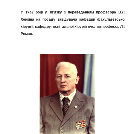
У 1962 році у зв’язку з переведенням професора В.Л.
Хенкіна на посаду завідувача кафедри факультетської
хірургії, кафедру госпітальної хірургії очолив професор Л.І.
Роман.