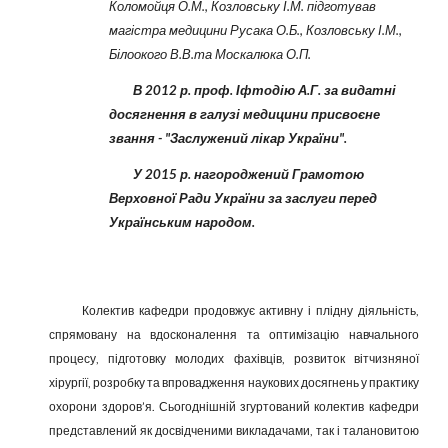
Коломойця О.М., Козловську І.М. підготував
магістра медицини Русака О.Б., Козловську І.М.,
Білоокого В.В.та Москалюка О.П.
В 2012 р. проф. Іфтодію А.Г. за видатні
досягнення в галузі медицини присвоєне
звання - "Заслужений лікар України".
У 2015 р. нагороджений Грамотою
Верховної Ради України за заслуги перед
Українським народом.
Колектив кафедри продовжує активну і плідну діяльність,
спрямовану на вдосконалення та оптимізацію навчального
процесу, підготовку молодих фахівців, розвиток вітчизняної
хірургії, розробку та впровадження наукових досягнень у практику
охорони здоров’я. Сьогоднішній згуртований колектив кафедри
представлений як досвідченими викладачами, так і талановитою