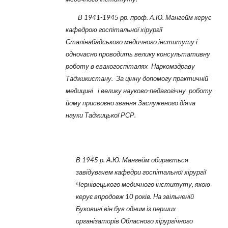
В 1941-1945 рр. проф. А.Ю. Мангейм керує
кафедрою госпітальної хірургії
Сталінабадського медичного інституту і
одночасно проводить велику консультативну
роботу в евакогоспіталях Наркомздраву
Таджикистану. За цінну допомогу практичній
медицині і велику науково-педагогічну роботу
йому присвоєно звання Заслуженого діяча
науки Таджицької РСР.
В 1945 р. А.Ю. Мангейм обирається
завідувачем кафедри госпітальної хірургії
Чернівецького медичного інституту, якою
керує впродовж 10 років. На звільненій
Буковині він був одним із перших
організаторів Обласного хірургічного