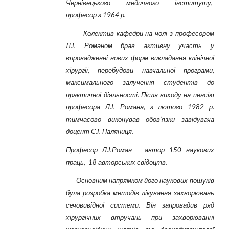
Чернівецького медичного інституту,
професор з 1964 р.
Колектив кафедри на чолі з професором
Л.І. Романом брав активну участь у
впровадженні нових форм викладання клінічної
хірургії, перебудови навчальної програми,
максимального залучення студентів до
практичної діяльності. Після виходу на пенсію
професора Л.І. Романа, з лютого 1982 р.
тимчасово виконував обов’язки завідувача
доцент С.І. Паляниця.
Професор Л.І.Роман – автор 150 наукових
праць, 18 авторських свідоцтв.
Основним напрямком його наукових пошуків
була розробка методів лікування захворювань
сечо­вивідної системи. Він запровадив ряд
хірургічних втручань при захворюванні