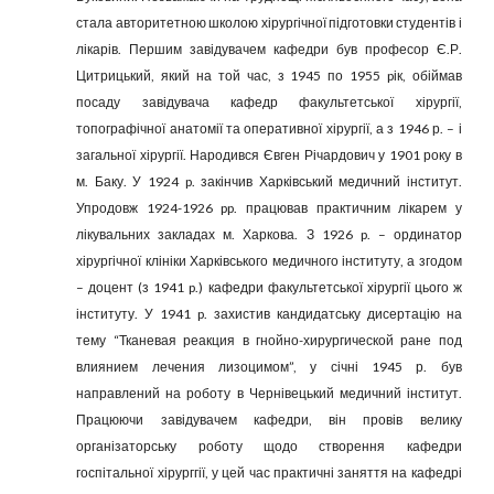
стала авторитетною шко­лою хірургічної підготовки студентів і
лікарів. Першим завідувачем кафедри був професор Є.Р.
Цитрицький, який на той час, з 1945 по 1955 pік, обіймав
посаду завідувача кафедр факультетської хірургії,
топографічної анатомії та оперативної хірургії, а з 1946 р. – і
загальної хірургії. Народився Євген Річардович у 1901 року в
м. Баку. У 1924 p. закінчив Харківський медичний інститут.
Упродовж 1924-1926 pp. працював практичним лікарем у
лікувальних закладах м. Харкова. З 1926 p. – ординатор
хірургічної клініки Харківського медичного інституту, а згодом
– доцент (з 1941 p.) кафедри факультетської хірургії цього ж
інституту. У 1941 p. захистив кандидатську дисертацію на
тему “Тканевая реакция в гнойно-хирургической ране под
влиянием лечения лизоцимом”, у січні 1945 р. був
направлений на роботу в Чернівецький медичний інститут.
Працюючи завідувачем кафедри, він провів велику
організаторську роботу щодо створення кафедри
госпітальної хірург­гії, у цей час практичні заняття на кафедрі